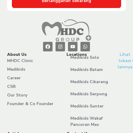
Berlangganan Sekarang
About Us
Locations
Lihat
Medikids Solo
MHDC Clinic
lokasi
lainnya
Medikids
Medikids Batam
Career
Medikids Cikarang
CSR
Medikids Serpong
Our Story
Founder & Co Founder
Medikids Sunter
Medikids Wakaf
Pancoran Mas