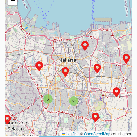
−
6
2
Leaflet
|
©
OpenStreetMap
contributors