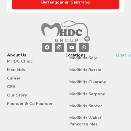
Berlangganan Sekarang
About Us
Locations
Lihat l
Medikids Solo
MHDC Clinic
Medikids
Medikids Batam
Career
Medikids Cikarang
CSR
Medikids Serpong
Our Story
Founder & Co Founder
Medikids Sunter
Medikids Wakaf
Pancoran Mas