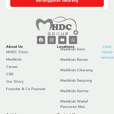
Berlangganan Sekarang
About Us
Locations
Lihat
Medikids Solo
MHDC Clinic
lokasi
lainnya
Medikids
Medikids Batam
Career
Medikids Cikarang
CSR
Medikids Serpong
Our Story
Founder & Co Founder
Medikids Sunter
Medikids Wakaf
Pancoran Mas