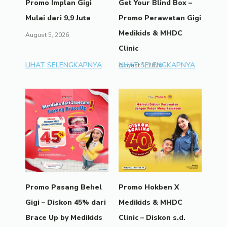
Promo Implan Gigi
Get Your Blind Box –
Mulai dari 9,9 Juta
Promo Perawatan Gigi
Medikids & MHDC
August 5, 2026
Clinic
LIHAT SELENGKAPNYA
LIHAT SELENGKAPNYA
August 1, 2026
Promo Pasang Behel
Promo Hokben X
Gigi – Diskon 45% dari
Medikids & MHDC
Brace Up by Medikids
Clinic – Diskon s.d.