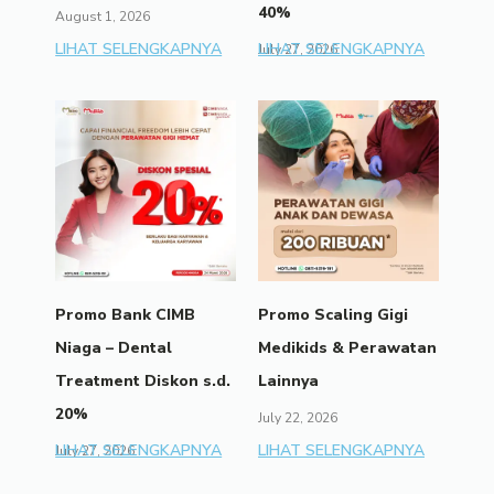
40%
August 1, 2026
LIHAT SELENGKAPNYA
LIHAT SELENGKAPNYA
July 27, 2026
Promo Bank CIMB
Promo Scaling Gigi
Niaga – Dental
Medikids & Perawatan
Treatment Diskon s.d.
Lainnya
20%
July 22, 2026
LIHAT SELENGKAPNYA
LIHAT SELENGKAPNYA
July 27, 2026