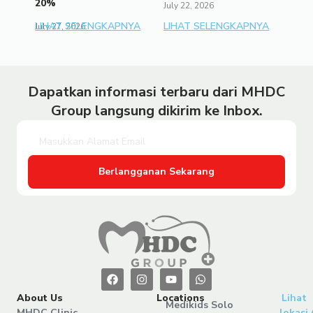
20%
July 22, 2026
LIHAT SELENGKAPNYA
LIHAT SELENGKAPNYA
July 27, 2026
Dapatkan informasi terbaru dari MHDC
Group langsung dikirim ke Inbox.
Berlangganan Sekarang
About Us
Locations
Lihat
Medikids Solo
MHDC Clinic
lokasi