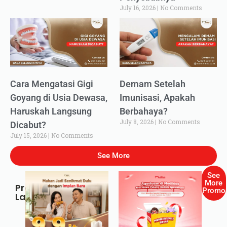
July 16, 2026
No Comments
Cara Mengatasi Gigi
Demam Setelah
Goyang di Usia Dewasa,
Imunisasi, Apakah
Haruskah Langsung
Berbahaya?
July 8, 2026
No Comments
Dicabut?
July 15, 2026
No Comments
See More
See
More
Promo
Promo
Lainnya