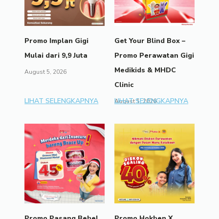
Promo Implan Gigi
Get Your Blind Box –
Mulai dari 9,9 Juta
Promo Perawatan Gigi
Medikids & MHDC
August 5, 2026
Clinic
LIHAT SELENGKAPNYA
LIHAT SELENGKAPNYA
August 1, 2026
Promo Pasang Behel
Promo Hokben X