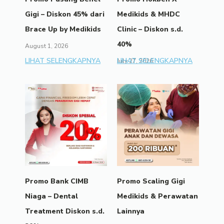
Gigi – Diskon 45% dari
Medikids & MHDC
Brace Up by Medikids
Clinic – Diskon s.d.
40%
August 1, 2026
LIHAT SELENGKAPNYA
LIHAT SELENGKAPNYA
July 27, 2026
Promo Bank CIMB
Promo Scaling Gigi
Niaga – Dental
Medikids & Perawatan
Treatment Diskon s.d.
Lainnya