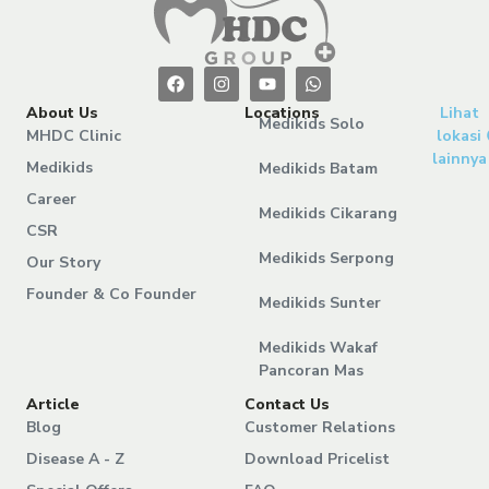
About Us
Locations
Lihat
Medikids Solo
MHDC Clinic
lokasi
lainnya
Medikids
Medikids Batam
Career
Medikids Cikarang
CSR
Medikids Serpong
Our Story
Founder & Co Founder
Medikids Sunter
Medikids Wakaf
Pancoran Mas
Article
Contact Us
Blog
Customer Relations
Disease A - Z
Download Pricelist