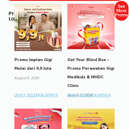
See
More
Promo
Promo
Lainnya
Promo Implan Gigi
Get Your Blind Box –
Mulai dari 9,9 Juta
Promo Perawatan Gigi
Medikids & MHDC
August 5, 2026
Clinic
LIHAT SELENGKAPNYA
LIHAT SELENGKAPNYA
August 1, 2026