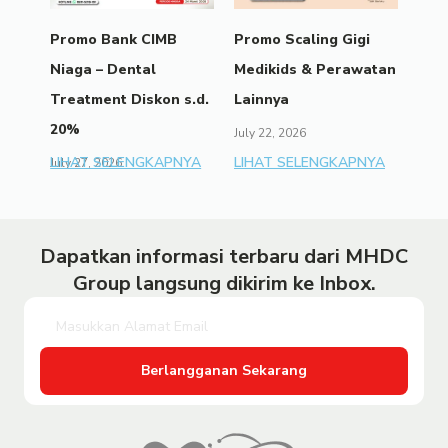
Promo Bank CIMB
Promo Scaling Gigi
Niaga – Dental
Medikids & Perawatan
Treatment Diskon s.d.
Lainnya
20%
July 22, 2026
LIHAT SELENGKAPNYA
LIHAT SELENGKAPNYA
July 27, 2026
Dapatkan informasi terbaru dari MHDC
Group langsung dikirim ke Inbox.
Berlangganan Sekarang