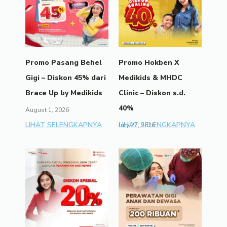
Promo Pasang Behel
Promo Hokben X
Gigi – Diskon 45% dari
Medikids & MHDC
Brace Up by Medikids
Clinic – Diskon s.d.
40%
August 1, 2026
LIHAT SELENGKAPNYA
LIHAT SELENGKAPNYA
July 27, 2026