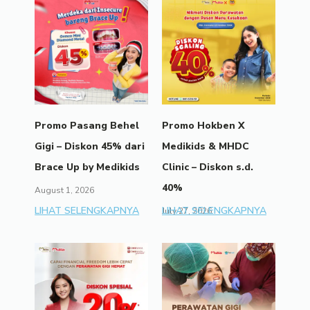
Promo Pasang Behel
Promo Hokben X
Gigi – Diskon 45% dari
Medikids & MHDC
Brace Up by Medikids
Clinic – Diskon s.d.
40%
August 1, 2026
LIHAT SELENGKAPNYA
LIHAT SELENGKAPNYA
July 27, 2026