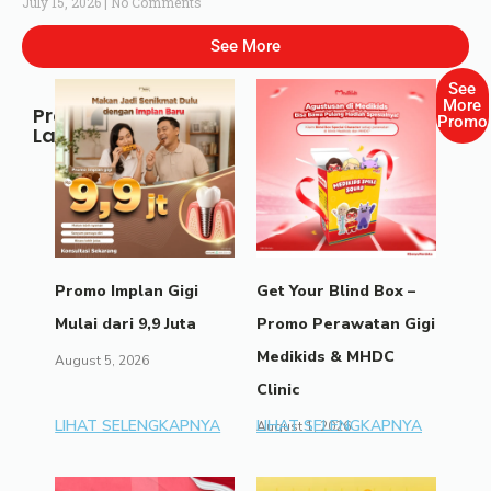
July 15, 2026
No Comments
See More
See
More
Promo
Promo
Lainnya
Promo Implan Gigi
Get Your Blind Box –
Mulai dari 9,9 Juta
Promo Perawatan Gigi
Medikids & MHDC
August 5, 2026
Clinic
LIHAT SELENGKAPNYA
LIHAT SELENGKAPNYA
August 1, 2026