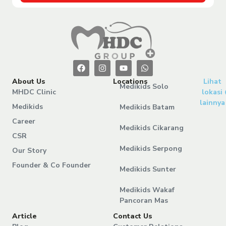
About Us
Locations
Lihat
Medikids Solo
MHDC Clinic
lokasi
lainnya
Medikids
Medikids Batam
Career
Medikids Cikarang
CSR
Medikids Serpong
Our Story
Founder & Co Founder
Medikids Sunter
Medikids Wakaf
Pancoran Mas
Article
Contact Us