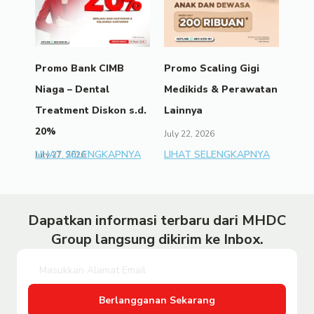
Promo Bank CIMB
Promo Scaling Gigi
Niaga – Dental
Medikids & Perawatan
Treatment Diskon s.d.
Lainnya
20%
July 22, 2026
LIHAT SELENGKAPNYA
LIHAT SELENGKAPNYA
July 27, 2026
Dapatkan informasi terbaru dari MHDC
Group langsung dikirim ke Inbox.
Berlangganan Sekarang