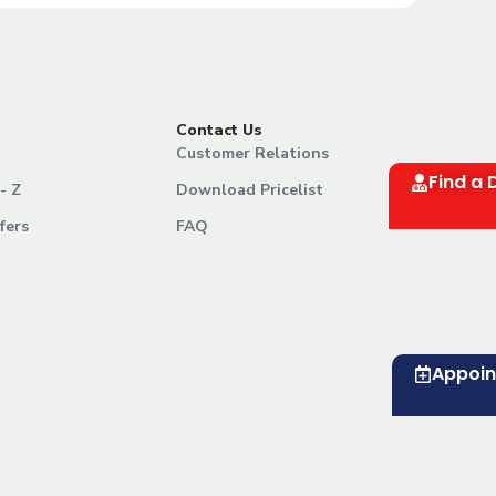
Contact Us
Customer Relations
Find a 
- Z
Download Pricelist
fers
FAQ
Appoi