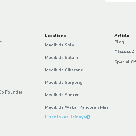
Locations
Article
c
Blog
Medikids Solo
Disease A 
Medikids Batam
Special Of
Medikids Cikarang
Medikids Serpong
Co Founder
Medikids Sunter
Medikids Wakaf Pancoran Mas
Lihat lokasi lainnya