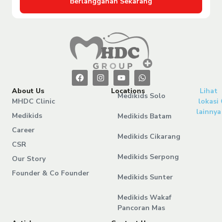
Berlangganan Sekarang
About Us
Locations
Lihat
Medikids Solo
MHDC Clinic
lokasi
lainnya
Medikids
Medikids Batam
Career
Medikids Cikarang
CSR
Medikids Serpong
Our Story
Founder & Co Founder
Medikids Sunter
Medikids Wakaf
Pancoran Mas