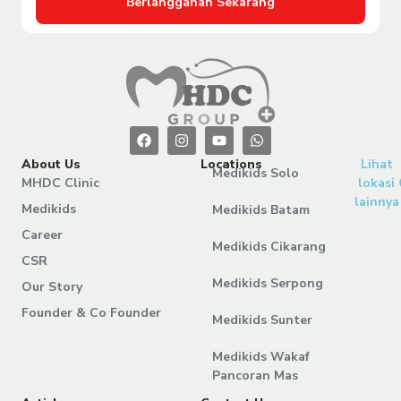
Berlangganan Sekarang
About Us
Locations
Lihat
Medikids Solo
MHDC Clinic
lokasi
lainnya
Medikids
Medikids Batam
Career
Medikids Cikarang
CSR
Medikids Serpong
Our Story
Founder & Co Founder
Medikids Sunter
Medikids Wakaf
Pancoran Mas