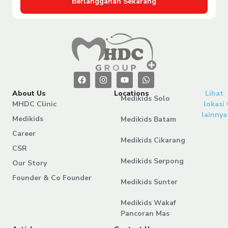
Berlangganan Sekarang
About Us
Locations
Lihat
Medikids Solo
MHDC Clinic
lokasi
lainnya
Medikids
Medikids Batam
Career
Medikids Cikarang
CSR
Medikids Serpong
Our Story
Founder & Co Founder
Medikids Sunter
Medikids Wakaf
Pancoran Mas