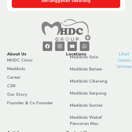
Berlangganan Sekarang
About Us
Locations
Lihat
Medikids Solo
MHDC Clinic
lokasi
lainnya
Medikids
Medikids Batam
Career
Medikids Cikarang
CSR
Medikids Serpong
Our Story
Founder & Co Founder
Medikids Sunter
Medikids Wakaf
Pancoran Mas