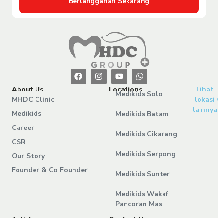
Berlangganan Sekarang
About Us
Locations
Lihat
Medikids Solo
MHDC Clinic
lokasi
lainnya
Medikids
Medikids Batam
Career
Medikids Cikarang
CSR
Medikids Serpong
Our Story
Founder & Co Founder
Medikids Sunter
Medikids Wakaf
Pancoran Mas