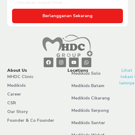
Berlangganan Sekarang
About Us
Locations
Lihat
Medikids Solo
MHDC Clinic
lokasi
lainnya
Medikids
Medikids Batam
Career
Medikids Cikarang
CSR
Medikids Serpong
Our Story
Founder & Co Founder
Medikids Sunter