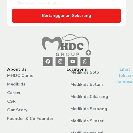
Berlangganan Sekarang
About Us
Locations
Lihat
Medikids Solo
MHDC Clinic
lokasi
lainnya
Medikids
Medikids Batam
Career
Medikids Cikarang
CSR
Medikids Serpong
Our Story
Founder & Co Founder
Medikids Sunter