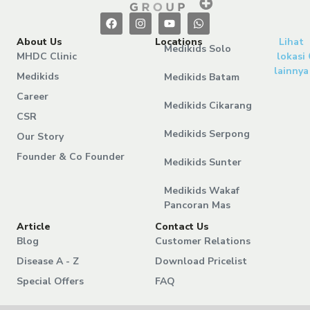
About Us
Locations
Lihat
Medikids Solo
MHDC Clinic
lokasi
lainnya
Medikids
Medikids Batam
Career
Medikids Cikarang
CSR
Medikids Serpong
Our Story
Founder & Co Founder
Medikids Sunter
Medikids Wakaf
Pancoran Mas
Article
Contact Us
Blog
Customer Relations
Disease A - Z
Download Pricelist
Special Offers
FAQ