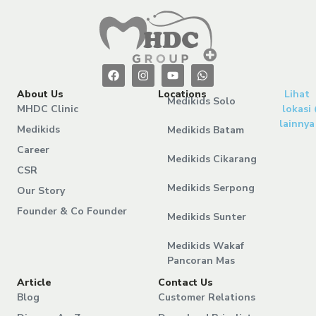
About Us
Locations
Lihat
Medikids Solo
MHDC Clinic
lokasi
lainnya
Medikids
Medikids Batam
Career
Medikids Cikarang
CSR
Medikids Serpong
Our Story
Founder & Co Founder
Medikids Sunter
Medikids Wakaf
Pancoran Mas
Article
Contact Us
Blog
Customer Relations