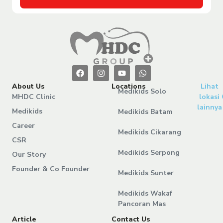
About Us
Locations
Lihat
Medikids Solo
MHDC Clinic
lokasi
lainnya
Medikids
Medikids Batam
Career
Medikids Cikarang
CSR
Medikids Serpong
Our Story
Founder & Co Founder
Medikids Sunter
Medikids Wakaf
Pancoran Mas
Article
Contact Us