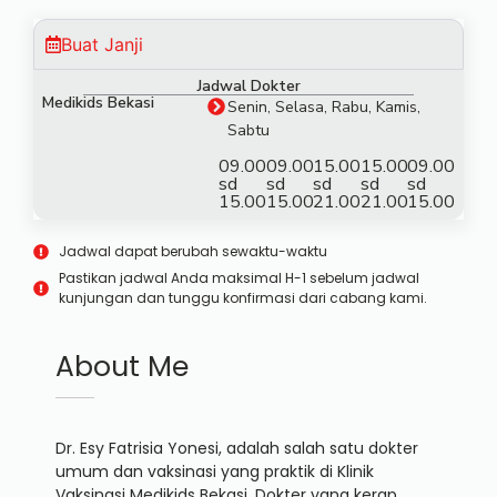
Buat Janji
Jadwal Dokter
Medikids Bekasi
Senin, Selasa, Rabu, Kamis,
Sabtu
09.00
09.00
15.00
15.00
09.00
sd
sd
sd
sd
sd
15.00
15.00
21.00
21.00
15.00
Jadwal dapat berubah sewaktu-waktu
Pastikan jadwal Anda maksimal H-1 sebelum jadwal
kunjungan dan tunggu konfirmasi dari cabang kami.
About Me
Dr. Esy Fatrisia Yonesi, adalah salah satu dokter
umum dan vaksinasi yang praktik di Klinik
Vaksinasi Medikids Bekasi. Dokter yang kerap