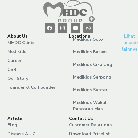
About Us
Locations
Lihat
Medikids Solo
MHDC Clinic
lokasi
lainnya
Medikids
Medikids Batam
Career
Medikids Cikarang
CSR
Medikids Serpong
Our Story
Founder & Co Founder
Medikids Sunter
Medikids Wakaf
Pancoran Mas
Article
Contact Us
Blog
Customer Relations
Disease A - Z
Download Pricelist