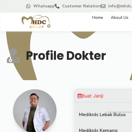
Whatsapp
Customer Relation
info@mhdc.
Home
About Us
Profile Dokter
Buat Janji
Medikids Lebak Bulus
Medikids Kemang