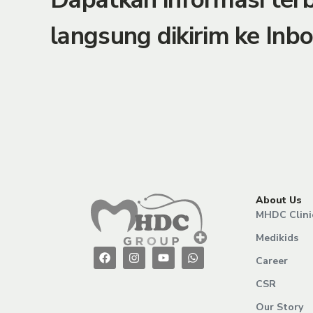
langsung dikirim ke Inbo
About Us
MHDC Clini
Medikids
Career
CSR
Our Story