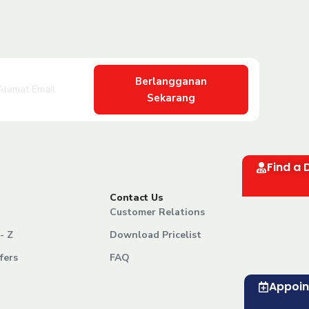
Berlangganan
Sekarang
Find a 
Contact Us
Customer Relations
- Z
Download Pricelist
fers
FAQ
Appoi