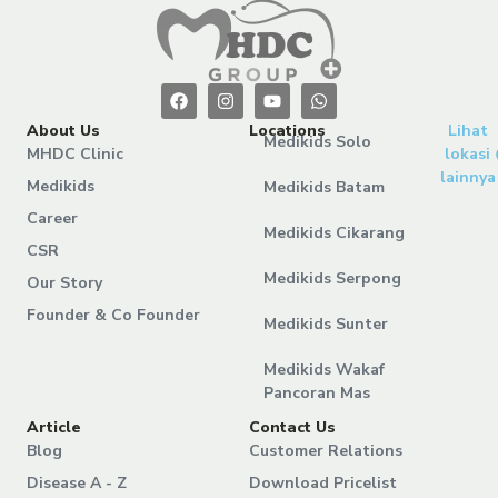
About Us
Locations
Lihat
Medikids Solo
MHDC Clinic
lokasi
lainnya
Medikids
Medikids Batam
Career
Medikids Cikarang
CSR
Medikids Serpong
Our Story
Founder & Co Founder
Medikids Sunter
Medikids Wakaf
Pancoran Mas
Article
Contact Us
Blog
Customer Relations
Disease A - Z
Download Pricelist