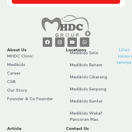
About Us
Locations
Lihat
Medikids Solo
MHDC Clinic
lokasi
lainnya
Medikids
Medikids Batam
Career
Medikids Cikarang
CSR
Medikids Serpong
Our Story
Founder & Co Founder
Medikids Sunter
Medikids Wakaf
Pancoran Mas
Article
Contact Us