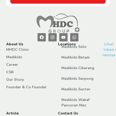
About Us
Locations
Lihat
Medikids Solo
MHDC Clinic
lokasi
lainnya
Medikids
Medikids Batam
Career
Medikids Cikarang
CSR
Medikids Serpong
Our Story
Founder & Co Founder
Medikids Sunter
Medikids Wakaf
Pancoran Mas
Article
Contact Us