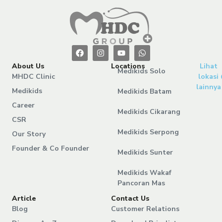
About Us
Locations
Lihat
Medikids Solo
MHDC Clinic
lokasi
lainnya
Medikids
Medikids Batam
Career
Medikids Cikarang
CSR
Medikids Serpong
Our Story
Founder & Co Founder
Medikids Sunter
Medikids Wakaf
Pancoran Mas
Article
Contact Us
Blog
Customer Relations