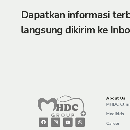
Dapatkan informasi te
langsung dikirim ke Inbo
About Us
MHDC Clini
Medikids
Career