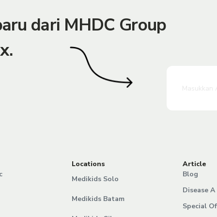
rbaru dari MHDC Group
x.
Locations
Article
c
Blog
Medikids Solo
Disease A 
Medikids Batam
Special Of