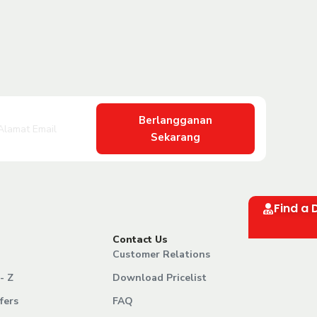
Berlangganan
Sekarang
Find a 
Contact Us
Customer Relations
- Z
Download Pricelist
fers
FAQ