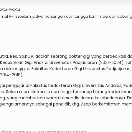
aktu-waktu
imal H-1 sebelum jadwal kunjungan dan tunggu konfirmasi dari cabang
tra, Res. Sp.KGA, adalah seorang dokter gigi yang berdedikasi d
u Kedokteran Gigi Anak di Universitas Padjadjaran (2021–2024). La
dokter gigi di Fakultas Kedokteran Gigi Universitas Padjadjaran,
2014–2018).
gai pengajar di Fakultas Kedokteran Gigi Universitas Andalas, Pad
cs. Selain memiliki komitmen tinggi terhadap bidang kedokteran g
eling, yang memberikan warna tersendiri dalam kesehariannya.
 pengalamannya sebagai pendidik, drg. Asep berkomitmen memb