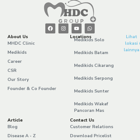
About Us
Locations
Lihat
Medikids Solo
MHDC Clinic
lokasi
lainnya
Medikids
Medikids Batam
Career
Medikids Cikarang
CSR
Medikids Serpong
Our Story
Founder & Co Founder
Medikids Sunter
Medikids Wakaf
Pancoran Mas
Article
Contact Us
Blog
Customer Relations
Disease A - Z
Download Pricelist