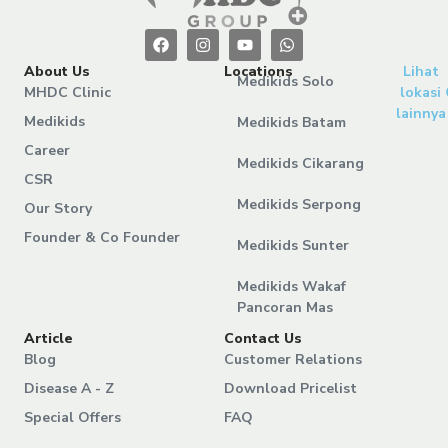
About Us
Locations
Lihat
Medikids Solo
MHDC Clinic
lokasi
lainnya
Medikids
Medikids Batam
Career
Medikids Cikarang
CSR
Medikids Serpong
Our Story
Founder & Co Founder
Medikids Sunter
Medikids Wakaf
Pancoran Mas
Article
Contact Us
Blog
Customer Relations
Disease A - Z
Download Pricelist
Special Offers
FAQ