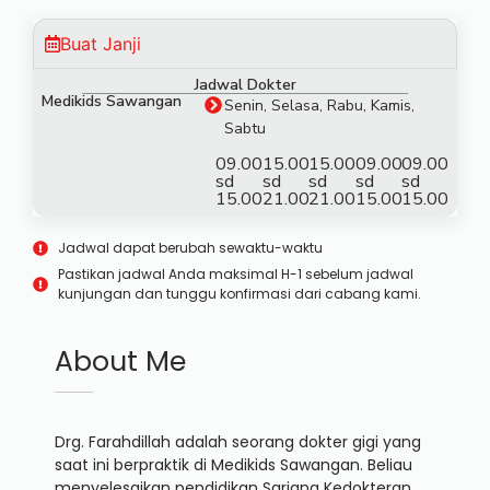
Buat Janji
Jadwal Dokter
Medikids Sawangan
Senin, Selasa, Rabu, Kamis,
Sabtu
09.00
15.00
15.00
09.00
09.00
sd
sd
sd
sd
sd
15.00
21.00
21.00
15.00
15.00
Jadwal dapat berubah sewaktu-waktu
Pastikan jadwal Anda maksimal H-1 sebelum jadwal
kunjungan dan tunggu konfirmasi dari cabang kami.
About Me
Drg. Farahdillah adalah seorang dokter gigi yang
saat ini berpraktik di Medikids Sawangan. Beliau
menyelesaikan pendidikan Sarjana Kedokteran