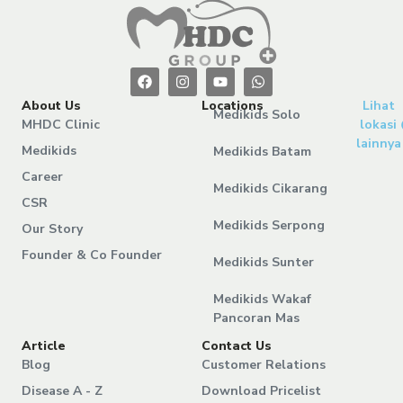
About Us
Locations
Lihat
Medikids Solo
MHDC Clinic
lokasi
lainnya
Medikids
Medikids Batam
Career
Medikids Cikarang
CSR
Medikids Serpong
Our Story
Founder & Co Founder
Medikids Sunter
Medikids Wakaf
Pancoran Mas
Article
Contact Us
Blog
Customer Relations
Disease A - Z
Download Pricelist