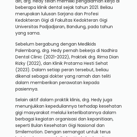
diri, drg. Hedy telah memiliki pengalaman kerja di
beberapa klinik dental sejak tahun 2021. Beliau
merupakan lulusan Sarjana dan Profesi
Kedokteran Gigi di Fakultas Kedokteran Gigi
Universitas Padjadjaran, Bandung, pada tahun
yang sama.
Sebelum bergabung dengan Medikids
Palembang, drg. Hedy pernah bekerja di Nadhira
Dental Clinic (2021-2022), Praktek drg. Rima Dian
Rizky (2022), dan Klinik Pratama Hesti Sehat
(2023). Dalam setiap peran tersebut, beliau
dikenal sebagai dokter yang ramah dan teliti
dalam memberikan perawatan kepada
pasiennya.
Selain aktif dalam praktik klinis, drg. Hedy juga
menunjukkan kepeduliannya terhadap kesehatan
gigi masyarakat melalui keterlibatannya dalam
berbagai kegiatan organisasi dan kepanitiaan,
seperti Bulan Kesehatan Gigi Nasional dan
Smilemotion. Dengan semangat untuk terus