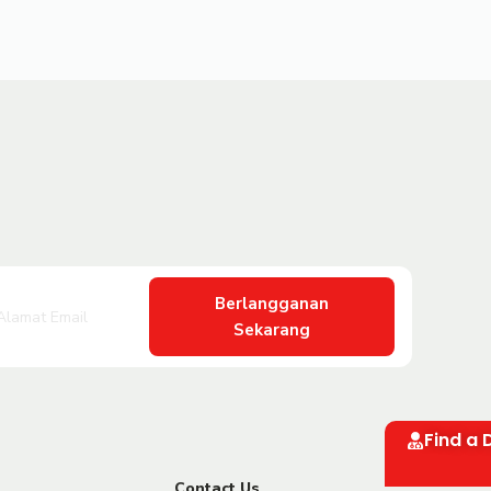
Berlangganan
Sekarang
Find a 
Contact Us