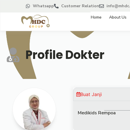
Whatsapp
Customer Relation
info@mhdc.
Home
About Us
Profile Dokter
Buat Janji
Medikids Rempoa