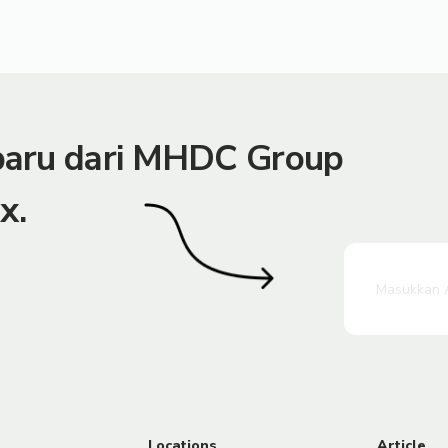
rbaru dari MHDC Group
x.
Locations
Article