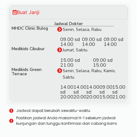
Buat Janji
Jadwal Dokter
MHDC Clinic Bulog
Senin, Selasa, Rabu
09.00 sd
09.00 sd
09.00 sd
14.00
14.00
14.00
Medikids Cibubur
Jumat, Sabtu
15.00 sd
09.00 sd
21.00
15.00
Medikids Green
Senin, Selasa, Rabu, Kamis,
Terrace
Sabtu
14.00
14.00
14.00
09.00
15.00
sd
sd
sd
sd
sd
20.00
20.00
20.00
15.00
21.00
Jadwal dapat berubah sewaktu-waktu
Pastikan jadwal Anda maksimal H-1 sebelum jadwal
kunjungan dan tunggu konfirmasi dari cabang kami.