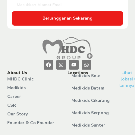
Berlangganan Sekarang
About Us
Locations
Lihat
Medikids Solo
MHDC Clinic
lokasi
lainnya
Medikids
Medikids Batam
Career
Medikids Cikarang
CSR
Medikids Serpong
Our Story
Founder & Co Founder
Medikids Sunter