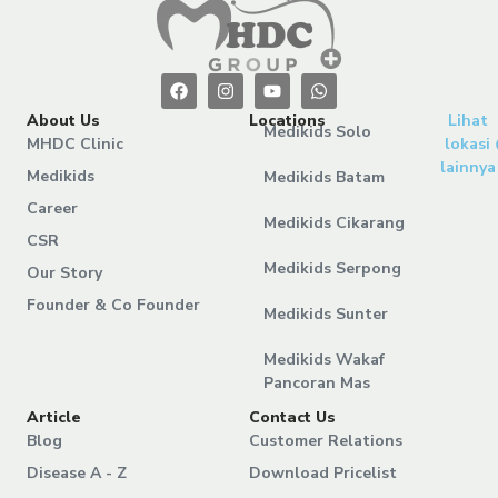
About Us
Locations
Lihat
Medikids Solo
MHDC Clinic
lokasi
lainnya
Medikids
Medikids Batam
Career
Medikids Cikarang
CSR
Medikids Serpong
Our Story
Founder & Co Founder
Medikids Sunter
Medikids Wakaf
Pancoran Mas
Article
Contact Us
Blog
Customer Relations
Disease A - Z
Download Pricelist