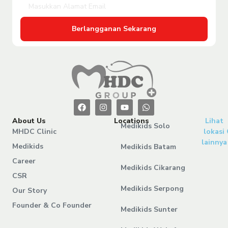
Berlangganan Sekarang
About Us
Locations
Lihat
Medikids Solo
MHDC Clinic
lokasi
lainnya
Medikids
Medikids Batam
Career
Medikids Cikarang
CSR
Medikids Serpong
Our Story
Founder & Co Founder
Medikids Sunter