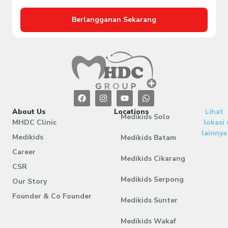
Berlangganan Sekarang
About Us
Locations
Lihat
Medikids Solo
MHDC Clinic
lokasi
lainnya
Medikids
Medikids Batam
Career
Medikids Cikarang
CSR
Medikids Serpong
Our Story
Founder & Co Founder
Medikids Sunter
Medikids Wakaf