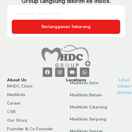
Group langsung dikirim ke Inbox.
Berlangganan Sekarang
About Us
Locations
Lihat
Medikids Solo
MHDC Clinic
lokasi
lainnya
Medikids
Medikids Batam
Career
Medikids Cikarang
CSR
Medikids Serpong
Our Story
Founder & Co Founder
Medikids Sunter