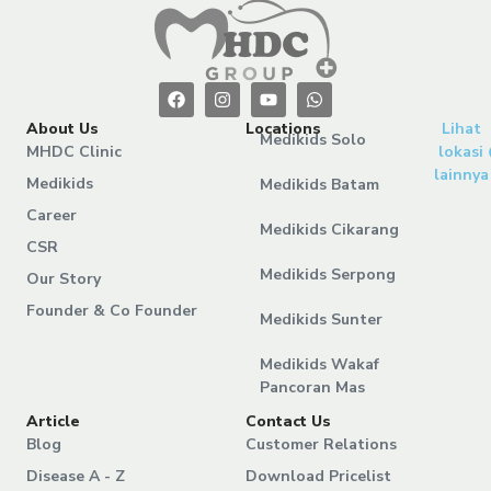
About Us
Locations
Lihat
Medikids Solo
MHDC Clinic
lokasi
lainnya
Medikids
Medikids Batam
Career
Medikids Cikarang
CSR
Medikids Serpong
Our Story
Founder & Co Founder
Medikids Sunter
Medikids Wakaf
Pancoran Mas
Article
Contact Us
Blog
Customer Relations
Disease A - Z
Download Pricelist