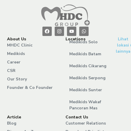
About Us
Locations
Lihat
Medikids Solo
MHDC Clinic
lokasi
lainnya
Medikids
Medikids Batam
Career
Medikids Cikarang
CSR
Medikids Serpong
Our Story
Founder & Co Founder
Medikids Sunter
Medikids Wakaf
Pancoran Mas
Article
Contact Us
Blog
Customer Relations