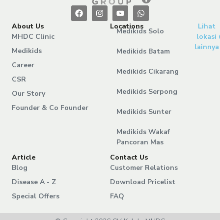
About Us
Locations
Lihat
Medikids Solo
MHDC Clinic
lokasi
lainnya
Medikids
Medikids Batam
Career
Medikids Cikarang
CSR
Medikids Serpong
Our Story
Founder & Co Founder
Medikids Sunter
Medikids Wakaf
Pancoran Mas
Article
Contact Us
Blog
Customer Relations
Disease A - Z
Download Pricelist
Special Offers
FAQ