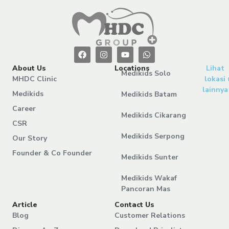
About Us
Locations
Lihat
Medikids Solo
MHDC Clinic
lokasi
lainnya
Medikids
Medikids Batam
Career
Medikids Cikarang
CSR
Medikids Serpong
Our Story
Founder & Co Founder
Medikids Sunter
Medikids Wakaf
Pancoran Mas
Article
Contact Us
Blog
Customer Relations