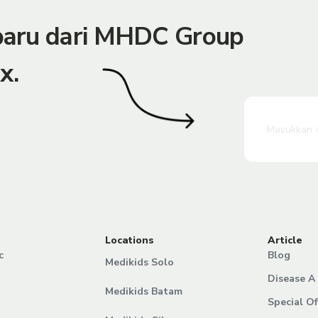
rbaru dari MHDC Group
x.
Locations
Article
c
Blog
Medikids Solo
Disease A 
Medikids Batam
Special Of