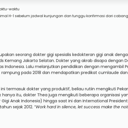
aktu-waktu
imal H-1 sebelum jadwal kunjungan dan tunggu konfirmasi dari cabang
upakan seorang dokter gigi spesialis kedokteran gigi anak deng
edikids Kemang Jakarta Selatan. Dokter yang akrab disapa dengan
tas Indonesia. Lalu melanjutkan pendidikan dengan mengambil Pro
an rampung pada 2018 dan mendapatkan predikat cumlaude dan 
 ini termasuk dokter yang produktif, beliau rutiin mengikuti Pe
k hanya itu, dokter Thea juga mengikuti beberapa organisasi yan
 Gigi Anak Indonesia) hingga saat ini dan International President
tahun sejak 2012.
“
Work hard in silence, let success make the noi