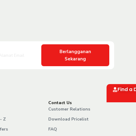
Berlangganan
Sekarang
Find a 
Contact Us
Customer Relations
- Z
Download Pricelist
fers
FAQ