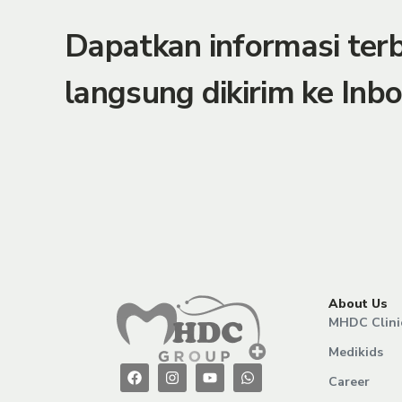
Dapatkan informasi te
langsung dikirim ke Inbo
About Us
MHDC Clini
Medikids
Career