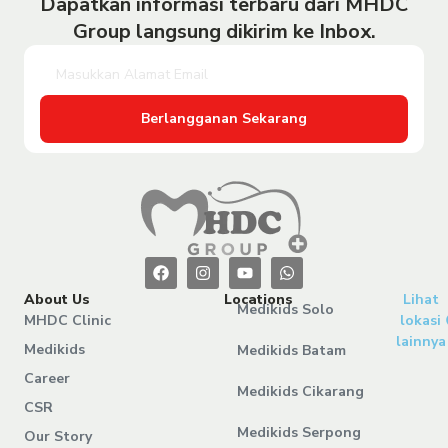
Dapatkan informasi terbaru dari MHDC
Group langsung dikirim ke Inbox.
Berlangganan Sekarang
About Us
Locations
Lihat
Medikids Solo
MHDC Clinic
lokasi
lainnya
Medikids
Medikids Batam
Career
Medikids Cikarang
CSR
Medikids Serpong
Our Story