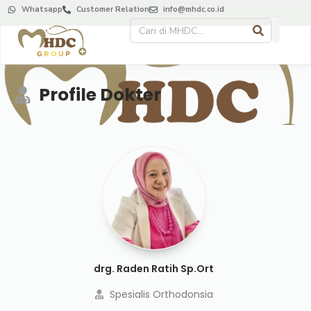
Whatsapp
Customer Relation
info@mhdc.co.id
About Us
Contact Us
Profile Dokter
drg. Raden Ratih Sp.Ort
Spesialis Orthodonsia