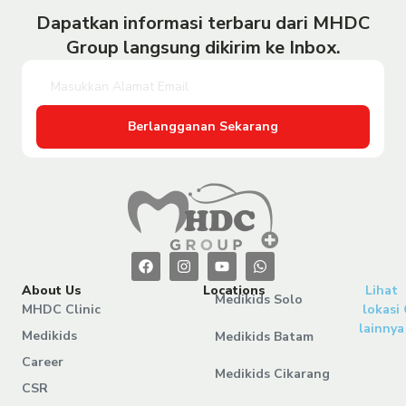
Dapatkan informasi terbaru dari MHDC
Group langsung dikirim ke Inbox.
Berlangganan Sekarang
About Us
Locations
Lihat
Medikids Solo
MHDC Clinic
lokasi
lainnya
Medikids
Medikids Batam
Career
Medikids Cikarang
CSR