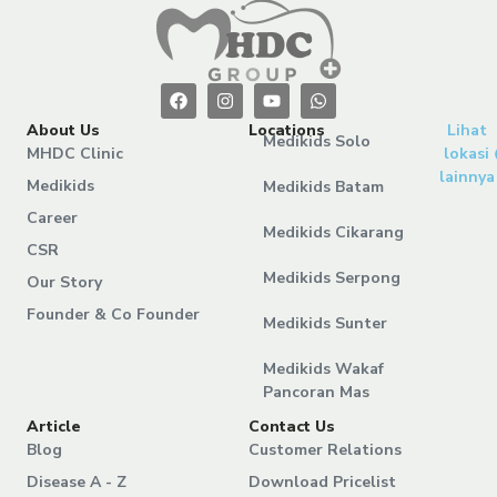
About Us
Locations
Lihat
Medikids Solo
MHDC Clinic
lokasi
lainnya
Medikids
Medikids Batam
Career
Medikids Cikarang
CSR
Medikids Serpong
Our Story
Founder & Co Founder
Medikids Sunter
Medikids Wakaf
Pancoran Mas
Article
Contact Us
Blog
Customer Relations
Disease A - Z
Download Pricelist