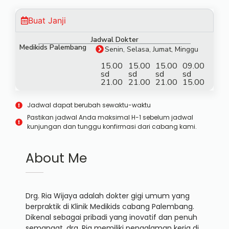
Buat Janji
Jadwal Dokter
Medikids Palembang
Senin, Selasa, Jumat, Minggu
15.00
15.00
15.00
09.00
sd
sd
sd
sd
21.00
21.00
21.00
15.00
Jadwal dapat berubah sewaktu-waktu
Pastikan jadwal Anda maksimal H-1 sebelum jadwal
kunjungan dan tunggu konfirmasi dari cabang kami.
About Me
Drg. Ria Wijaya adalah dokter gigi umum yang
berpraktik di Klinik Medikids cabang Palembang.
Dikenal sebagai pribadi yang inovatif dan penuh
semangat, drg. Ria memiliki pengalaman kerja di