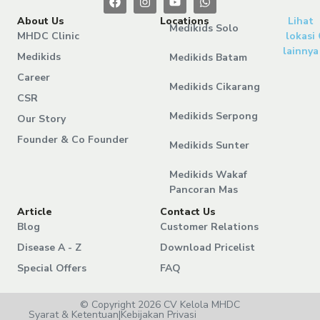
About Us
Locations
Lihat
Medikids Solo
MHDC Clinic
lokasi
lainnya
Medikids
Medikids Batam
Career
Medikids Cikarang
CSR
Medikids Serpong
Our Story
Founder & Co Founder
Medikids Sunter
Medikids Wakaf
Pancoran Mas
Article
Contact Us
Blog
Customer Relations
Disease A - Z
Download Pricelist
Special Offers
FAQ
© Copyright 2026 CV Kelola MHDC
Syarat & Ketentuan
|
Kebijakan Privasi