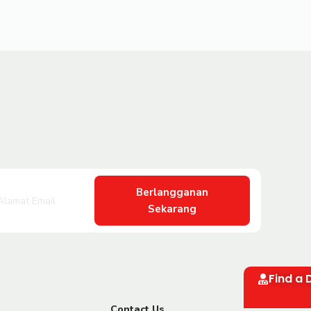
Berlangganan
Sekarang
Find a 
Contact Us