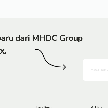
rbaru dari MHDC Group
x.
Locations
Article