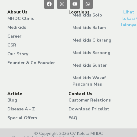
About Us
Locations
Lihat
Medikids Solo
MHDC Clinic
lokasi
lainnya
Medikids
Medikids Batam
Career
Medikids Cikarang
CSR
Medikids Serpong
Our Story
Founder & Co Founder
Medikids Sunter
Medikids Wakaf
Pancoran Mas
Article
Contact Us
Blog
Customer Relations
Disease A - Z
Download Pricelist
Special Offers
FAQ
© Copyright 2026 CV Kelola MHDC