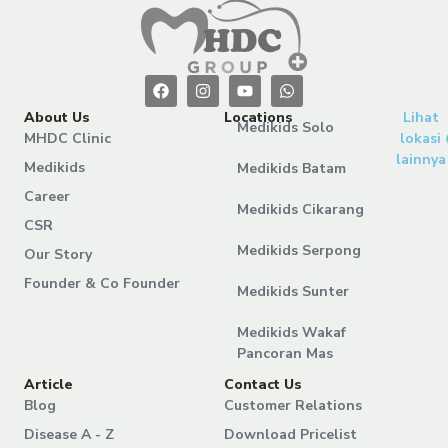
About Us
Locations
Lihat
Medikids Solo
MHDC Clinic
lokasi
lainnya
Medikids
Medikids Batam
Career
Medikids Cikarang
CSR
Medikids Serpong
Our Story
Founder & Co Founder
Medikids Sunter
Medikids Wakaf
Pancoran Mas
Article
Contact Us
Blog
Customer Relations
Disease A - Z
Download Pricelist