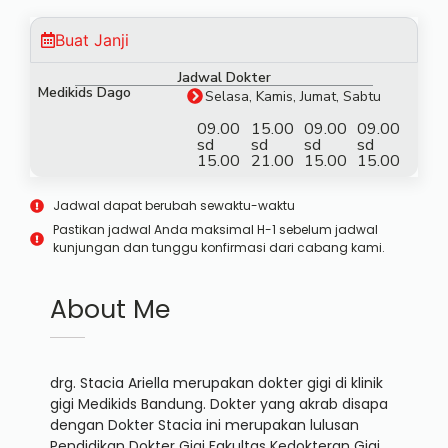
Buat Janji
Jadwal Dokter
Medikids Dago
Selasa, Kamis, Jumat, Sabtu
09.00
15.00
09.00
09.00
sd
sd
sd
sd
15.00
21.00
15.00
15.00
Jadwal dapat berubah sewaktu-waktu
Pastikan jadwal Anda maksimal H-1 sebelum jadwal
kunjungan dan tunggu konfirmasi dari cabang kami.
About Me
drg. Stacia Ariella
merupakan dokter gigi di klinik
gigi Medikids Bandung. Dokter yang akrab disapa
dengan Dokter Stacia ini merupakan lulusan
Pendidikan Dokter Gigi Fakultas Kedokteran Gigi