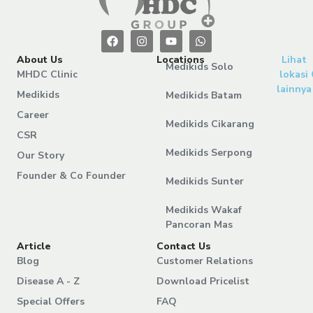
About Us
Locations
Lihat
Medikids Solo
MHDC Clinic
lokasi
lainnya
Medikids
Medikids Batam
Career
Medikids Cikarang
CSR
Medikids Serpong
Our Story
Founder & Co Founder
Medikids Sunter
Medikids Wakaf
Pancoran Mas
Article
Contact Us
Blog
Customer Relations
Disease A - Z
Download Pricelist
Special Offers
FAQ