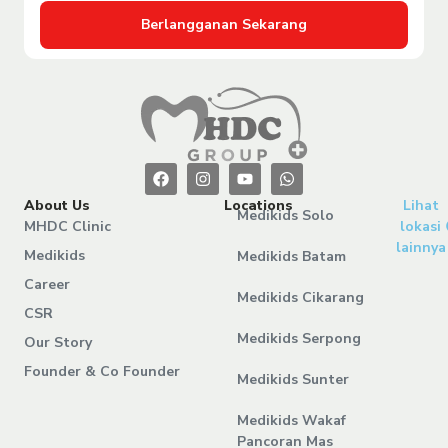
Berlangganan Sekarang
About Us
Locations
Lihat
Medikids Solo
MHDC Clinic
lokasi
lainnya
Medikids
Medikids Batam
Career
Medikids Cikarang
CSR
Medikids Serpong
Our Story
Founder & Co Founder
Medikids Sunter
Medikids Wakaf
Pancoran Mas