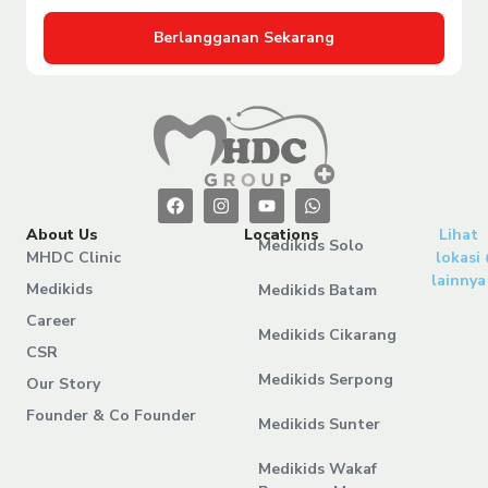
Berlangganan Sekarang
About Us
Locations
Lihat
Medikids Solo
MHDC Clinic
lokasi
lainnya
Medikids
Medikids Batam
Career
Medikids Cikarang
CSR
Medikids Serpong
Our Story
Founder & Co Founder
Medikids Sunter
Medikids Wakaf